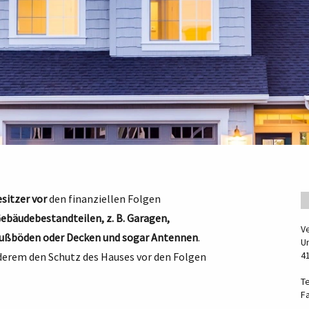
sitzer vor
den finanziellen Folgen
ebäudebestandteilen, z. B. Garagen,
V
e Fußböden oder Decken und sogar Antennen
.
U
4
derem den Schutz des Hauses vor den Folgen
Te
F