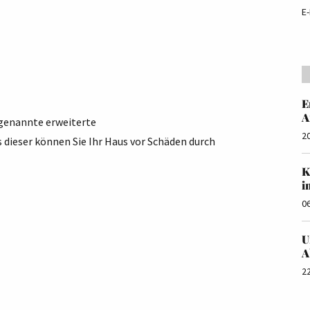
E-
E
A
ogenannte erweiterte
2
dieser können Sie Ihr Haus vor Schäden durch
K
i
0
U
A
2