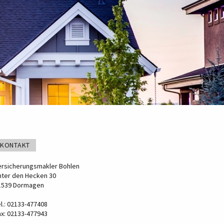
KONTAKT
ersicherungsmakler Bohlen
nter den Hecken 30
1539 Dormagen
l.: 02133-477408
ax: 02133-477943