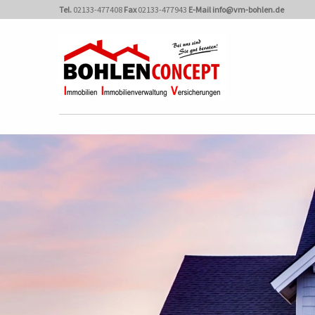
Tel.
02133-477408
Fax
02133-477943
E-Mail
info@vm-bohlen.de