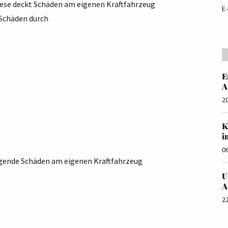
ese deckt Schäden am eigenen Kraftfahrzeug
E-
 Schäden durch
E
A
2
K
i
0
olgende Schäden am eigenen Kraftfahrzeug
U
A
2