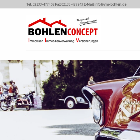
Tel.
02133-477408
Fax
02133-477943
E-Mail
info@vm-bohlen.de